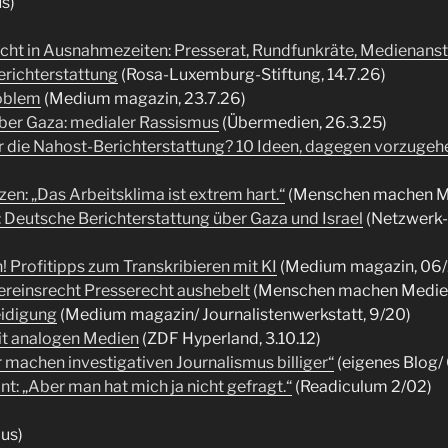
s)
cht in Ausnahmezeiten: Presserat, Rundfunkräte, Medienanst
richterstattung
(Rosa-Luxemburg-Stiftung, 14.7.26)
roblem
(Medium magazin, 23.7.26)
über Gaza: medialer Rassismus
(Übermedien, 26.3.25)
er die Nahost-Berichterstattung? 10 Ideen, dagegen vorzugeh
en: „Das Arbeitsklima ist extrem hart.“
(Menschen machen Me
 Deutsche Berichterstattung über Gaza und Israel
(Netzwerk-
! Profitipps zum Transkribieren mit KI
(Medium magazin, 06/
ereinsrecht Presserecht aushebelt
(Menschen machen Medien,
eidigung
(Medium magazin/ Journalistenwerkstatt, 9/20)
it analogen Medien
(ZDF Hyperland, 3.10.12)
r machen investigativen Journalismus billiger“
(eigenes Blog/ C
: „Aber man hat mich ja nicht gefragt.“
(Readiculum 2/02)
us)