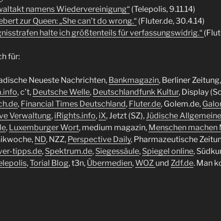
waltakt namens Wiedervereinigung“
(Telepolis, 9.11.14)
bert zur Queen: „She can’t do wrong.“
(Fluter.de, 30.4.14)
isstrafen halte ich größtenteils für verfassungswidrig.“
(Flut
h für:
Badische Neueste Nachrichten,
Bankmagazin
, Berliner Zeitung
.info
, c’t,
Deutsche Welle
,
Deutschlandfunk Kultur
, Display (S
ch.de
,
Financial Times Deutschland
,
Fluter.de
, Golem.de,
Galo
ive Verwaltung
,
iRights.info
,
iX
, Jetzt (SZ),
Jüdische Allgemein
de
,
Luxemburger Wort
, medium magazin,
Menschen machen 
sikwoche,
ND
, NZZ,
Perspective Daily
, Pharmazeutische Zeitun
ver-tipps.de
,
Spektrum.de
,
Siegessäule
,
Spiegel online
, Südku
elepolis
,
Torial Blog
, t3n,
Übermedien
,
WOZ
und
Zdf.de
. Man k