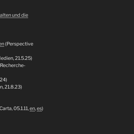
alten und die
en
(Perspective
dien, 21.5.25)
Recherche-
24)
 21.8.23)
arta, 05.1.11,
en
,
es
)