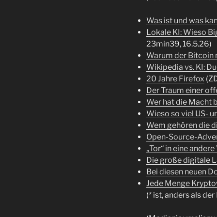
Was ist und was kan
Lokale KI: Wieso Bi
23min39, 16.5.26)
Warum der Bitcoin 
Wikipedia vs. KI: Du
20 Jahre Firefox
(ZD
Der Traum einer of
Wer hat die Macht 
Wieso so viel US- u
Wem gehören die di
Open-Source-Adve
„Tor“ in eine ander
Die große digitale
Bei diesen neuen D
Jede Menge Krypt
(* ist, anders als d