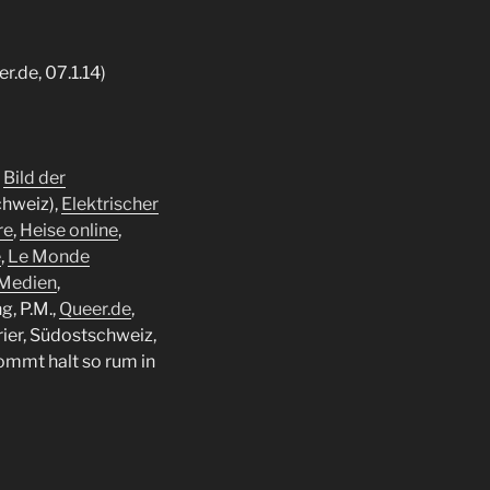
er.de, 07.1.14)
,
Bild der
chweiz),
Elektrischer
re
,
Heise online
,
e
,
Le Monde
Medien
,
g, P.M.,
Queer.de
,
rier, Südostschweiz,
ommt halt so rum in