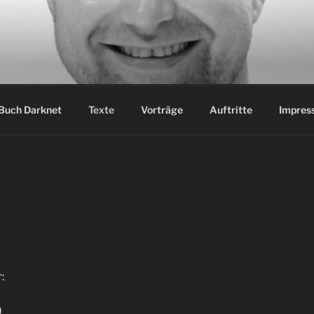
Buch Darknet
Texte
Vorträge
Auftritte
Impres
:
)