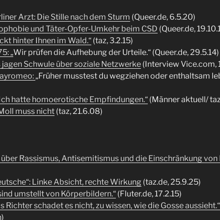
iner Arzt: Die Stille nach dem Sturm
(Queer.de, 6.5.20)
mophobie und Täter-Opfer-Umkehr beim CSD
(Queer.de, 19.10.
ckt hinter Ihnen im Wald.“
(taz, 3.2.15)
75:
„
Wir prüfen die Aufhebung der Urteile.“ (Queer.de, 29.5.14)
 jagen Schwule über soziale Netzwerke
(Interview Vice.com, 1
Gayromeo:
„Früher musstest du wegziehen oder enthaltsam leb
Ich hatte homoerotische Empfindungen.“
(Männer aktuell/ taz
oll muss nicht
(taz, 21.6.08)
über Rassismus, Antisemitismus und die Einschränkung von
utsche“: Linke Absicht, rechte Wirkung
(taz.de, 25.9.25)
sind umstellt von Körperbildern.“
(Fluter.de, 17.2.15)
 Richter schadet es nicht, zu wissen, wie die Gosse aussieht.“
n
)