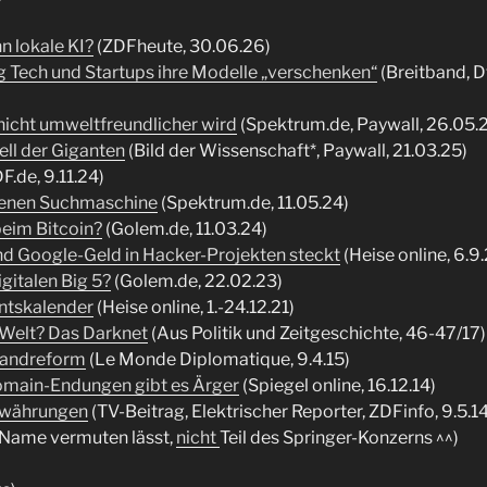
n lokale KI?
(ZDFheute, 30.06.26)
g Tech und Startups ihre Modelle „verschenken“
(Breitband, D
nicht umweltfreundlicher wird
(Spektrum.de, Paywall, 26.05.
ell der Giganten
(Bild der Wissenschaft*, Paywall, 21.03.25)
F.de, 9.11.24)
fenen Suchmaschine
(Spektrum.de, 11.05.24)
beim Bitcoin?
(Golem.de, 11.03.24)
nd Google-Geld in Hacker-Projekten steckt
(Heise online, 6.9
gitalen Big 5?
(Golem.de, 22.02.23)
ntskalender
(Heise online, 1.-24.12.21)
e Welt? Das Darknet
(Aus Politik und Zeitgeschichte, 46-47/17)
 Landreform
(Le Monde Diplomatique, 9.4.15)
omain-Endungen gibt es Ärger
(Spiegel online, 16.12.14)
owährungen
(TV-Beitrag, Elektrischer Reporter, ZDFinfo, 9.5.14
er Name vermuten lässt,
nicht
Teil des Springer-Konzerns ^^)