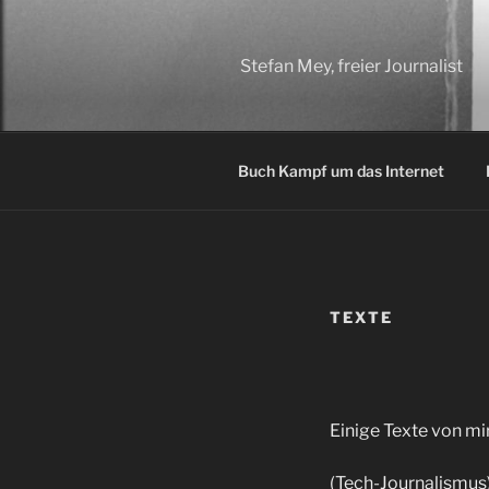
Zum
Inhalt
springen
Stefan Mey, freier Journalist
Buch Kampf um das Internet
TEXTE
Einige Texte von mir
(Tech-Journalismus