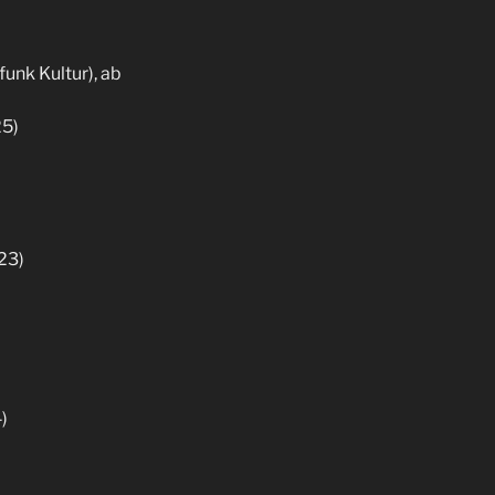
funk Kultur), ab
25)
.23)
)