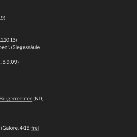
19)
1.10.13)
en“. (
Siegessäule
, 5.9.09)
 Bürgerrechten
(ND,
(Galore, 4/15,
frei