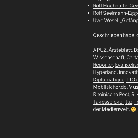
Rolf Hochhuth: „Ge
Rolf Seelmann-Egge
Uwe Wesel: „Gefängn
Geschrieben habe ic
APUZ
,
Ärzteblatt
, 
Wissenschaft
,
Carta
Reporter
,
Evangelis
Hyperland
,
Innovat
Diplomatique
,
LTO.
Mobilsicher.de
, Mu
Rheinische Post
,
Sil
Tagesspiegel
,
taz
,
T
der Medienwelt.