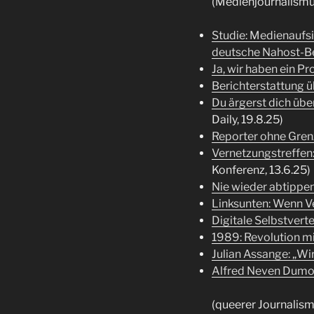
(Medienjournalismu
Studie: Medienaufsi
deutsche Nahost-Be
Ja, wir haben ein P
Berichterstattung 
Du ärgerst dich üb
Daily, 19.8.25)
Reporter ohne Grenz
Vernetzungstreffen:
Konferenz, 13.6.25)
Nie wieder abtippen
Linksunten: Wenn V
Digitale Selbstvert
1989: Revolution m
Julian Assange: „Wi
Alfred Neven Dumont
(queerer Journalism