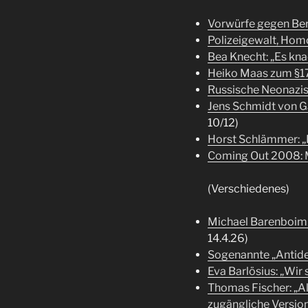
Vorwürfe gegen Berl
Polizeigewalt, Ho
Bea Knecht: „Es kna
Heiko Maas zum §1
Russische Neonazis
Jens Schmidt von 
10/12)
Horst Schlämmer: „
Coming Out 2008: M
(Verschiedenes)
Michael Barenboim 
14.4.26)
Sogenannte „Antide
Eva Barlösius: „Wir 
Thomas Fischer: „Als
zugängliche Versio